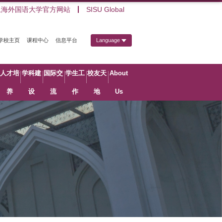
上海外国语大学官方网站
SISU Global
学校主页
课程中心
信息平台
Language
人才培
学科建
国际交
学生工
校友天
About
养
设
流
作
地
Us