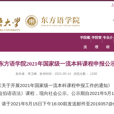
学院概
学院管
专业介
况
理
绍
东方语学院2021年国家级一流本科课程申报公
发布者：李卫峰
发布时间：2021-05-14
浏览次数：
1200
《关于开展
2021
年国家级一流本科课程申报工作的通知》
拉伯语语法》课程，现向社会公示。公示期自
2021
年
5
月
1
，请于
2021
年
5
月
15
日下午
16:00
前发送邮件至
2019357@s