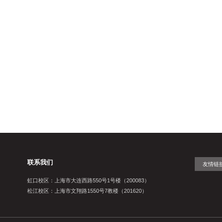
20
联系我们
友情链
虹口校区：上海市大连西路550号1号楼（200083）
松江校区：上海市文翔路1550号7教楼（201620）