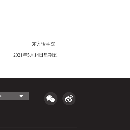
东方语学院
21
年
5
月
14
日星期五
接