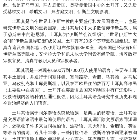
此。曾是罗马帝国、拜占庭帝国、奥斯曼帝国中心的土耳其，又先后
受赫梯文明、希腊文明、拜占庭文明、伊斯兰文明影响。
土耳其是当今世界上伊斯兰教的主要盛行和发展国家之一，也是
研究伊斯兰文明的重要国家。土耳其居民中大多数信仰伊斯兰教，属
于穆斯林中的逊尼派。土耳其为“伊斯兰会议组织”、“世界伊斯兰大
会”和“伊斯兰世界联盟”成员国。土耳其有
20
多个苏菲派教团组织。清
真寺遍及全国各地，仅伊斯坦布尔就有
3500
座。现全国已经设有
5
所
伊斯兰高等院校，安卡拉大学和凯末尔大学附设有经学院，培养政府
宗教官员、清真寺教职人员和宗教学者。
土耳其语是一种现有
6500
万到
7300
万人使用的语言，主要在土耳
其本土使用，并通行于阿塞拜疆、塞浦路斯、希腊、马其顿、罗马尼
亚、乌孜别克和土库曼斯坦，以及在西欧居住的数百万土耳其裔移民
（主要集中在德国）。土耳其在突厥语族国家和地区中有广泛影响，
突厥语族内各语种的互通性很强，因此土耳其语是研究中亚历史和现
今政治经济的入门语言。
土耳其语属于阿尔泰语系突厥语族，是典型的黏着语。土耳其语
是突厥语族诸语中最普遍使用的语言。土耳其词汇除突厥语族同源词
外，还吸收了许多来自阿拉伯语、波斯语、意大利语、希腊语、英语
等语言的借词。近几十年来，一些阿拉伯语、波斯语的借词逐渐被淘
汰。土耳其语除主要的伊斯坦布尔方言外，还有西部方言、卡斯莫努