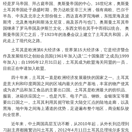
经是罗马帝国、拜占庭帝国、奥斯曼帝国的中心。
16
世纪末，奥斯曼
土耳其帝国处于鼎盛时期，势力达欧亚非三大洲，领有南欧、巴尔干
半岛、中东及北非之大部份领土，西达直布罗陀海峡，东抵里海及波
斯湾，北及奥地利和斯洛文尼亚，南及苏丹与也门。奥斯曼土耳其帝
国继承了罗马帝国及伊斯兰文化，东西文明在其手中而得以统合。 奥
斯曼帝国灭亡之后，于
1923
年的洛桑会议上建立了土耳其共和国，从
此走上了现代化之路。
土耳其是欧洲第
6
大经济体，世界第
15
大经济体，它是经济暨合
作及发展组织之创始会员国
(1961
年加入
)
及“二十国集团”之成员
(1999
年加入
)
；自
1995
年
12
月
31
日起，土耳其成为欧盟海关同盟的一员，
目前正在申请加入欧盟。
四十年来，土耳其一直是欧洲经济发展最快的国家之一。土耳其
是意大利和印度两国之间的区域内最大的生产基地，丰富的物产使其
成为农产品和加工食品的主要出口国。土耳其是欧洲最大的纺织品、
服装、冰箱供应国之一，也是汽车、电子产品、钢铁、金银珠宝等重
要出口国之一。土耳其利用其扼守欧亚大陆交汇点的陆地走廊，以及
黑海、地中海之间海上通道的优势，足迹遍布整个地区，商业船队驶
向全世界。
近年来，中土两国高层互访不断，从
2010
年起，从外长到总理到
习副主席都频繁访问土耳其，
2012
年
4
月
11
日土耳其总理埃尔多安先