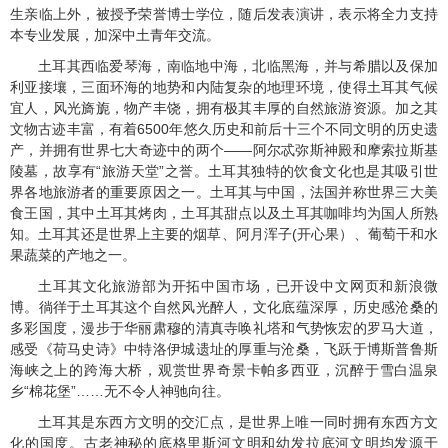
生亲临上外，被授予荣誉博士学位，随后发表演讲，表示将全力支持
本专业发展，加深中土青年交流。
土耳其西临爱琴海，南临地中海，北临黑海，并与希腊以及保加
利亚接壤，三面环海的地势和内陆复杂的地理环境，使得土耳其气候
宜人，风光旖旎，物产丰饶，拥有极其丰厚的自然旅游资源。加之其
文物古迹丰富，有着
6500
年悠久历史和前后十三个不同文明的历史遗
产，并拥有世界七大奇迹中的两个——阿尔忒弥斯神殿和摩索拉斯基
陵墓，故享有“旅游天堂”之誉。土耳其独特的饮食文化也是其吸引世
界各地旅游者的重要原因之一。土耳其与中国，法国并称世界三大美
食王国，其中土耳其烤肉，土耳其甜点以及土耳其咖啡均为国人所熟
知。土耳其还是世界上主要的烟草、阿月浑子
(
开心果）、葡萄干和水
果蔬菜的产地之一。
土耳其文化旅游部为开拓中国市场，已开设中文网页和新浪微
博。徜徉于土耳其这个自然风光醉人，文化底蕴深厚，历史感沧桑的
多彩国度，漫步于华丽肃穆的清真寺唤礼塔和气势恢宏的罗马大道，
感受《荷马史诗》中特洛伊城遗址的厚重与沧桑，飞跃于博斯普鲁斯
海峡之上的跨海大桥，观赏世界奇景卡帕多西亚，沉醉于雪白温泉
乡“棉花堡”……无不令人神驰向往。
土耳其是东西方文明的交汇点，是世界上唯一同时拥有东西方文
化的国度。古老神秘的底格里斯河文明和幼发拉底河文明均发源于