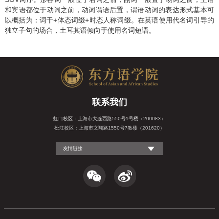
和宾语都位于动词之前，动词谓语后置，谓语动词的表达形式基本可
以概括为：词干
+
体态词缀
+
时态人称词缀。在英语使用代名词引导的
独立子句的场合，土耳其语倾向于使用名词短语。
联系我们
虹口校区：上海市大连西路550号1号楼（200083）
松江校区：上海市文翔路1550号7教楼（201620）
友情链接