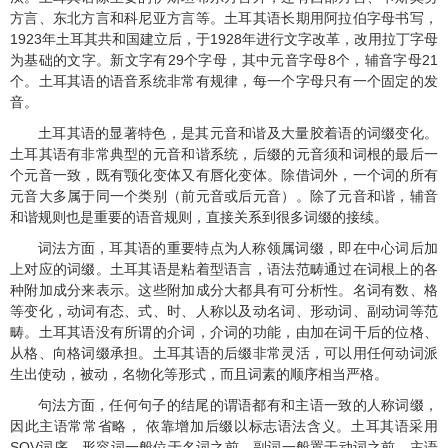
方言、东北方言和科尼亚方言等。土耳其语长期用阿拉伯字母书写，
1923
年土耳其共和国建立后，于
1928
年进行文字改革，改用拉丁字母
为基础的文字。新文字有
29
个字母，其中元音字母
8
个，辅音字母
21
个。土耳其语的语音系统非常有规律，每一个字母只有一个固定的发
音。
土耳其语的显著特色，是其元音和谐及大量胶着语的词缀变化。
土耳其语有非常典型的元音和谐系统，后缀的元音须和词根的最后一
个元音一致，既有颚化变体又有唇化变体。除借词外，一个词的所有
元音大多属于同一个类别（前元音或后元音）。除了元音和谐，辅音
和谐规则也是重要的语音规则，直接关系到很多词缀的接续。
词法方面，耳其语的重要特点为人称领属词缀，即在中心词后加
上对应的词缀。土耳其语是粘着型语言，语法范畴通过在词根上的各
种附加成分来表示。这些附加成分大都具有可分析性。名词有数、格
等变化，动词有态、式、时、人称以及动名词、形动词、副动词等范
畴。土耳其语没有所谓的介词，介词的功能，由加在词干后的位格、
从格、向格词缀承担。土耳其语的后缀非常灵活，可以用任何动词派
生出使动，被动，名物化等形式，而且词素的顺序相当严格。
句法方面，任何句子的结尾的谓语都有和主语一致的人称词缀，
因此主语常常省略， 依靠增加后缀以标志语法含义。土耳其语采用
SOV
词序。形容词一般位于名词之前，副词一般置于动词之前，主语