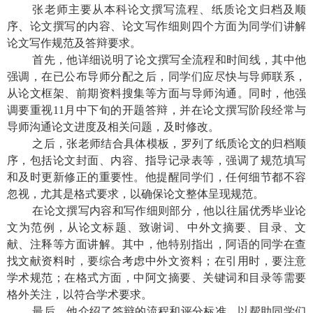
张老师主要从本科论文撰写流程、纸质论文归档及顺
序、论文撰写的内容、论文写作细则四个方面为同学们讲解
论文写作规范及答辩要求。
首先，他详细说明了论文撰写全流程和时间线，其中他
强调，在已公布导师分配之后，同学们应尽快与导师联系，
从论文框架、前期资料搜集等方面与导师沟通。同时，他强
调要重视
11
月中下旬的开题答辩，并在论文撰写阶段经常与
导师沟通论文进度及相关问题，及时修改。
之后，张老师结合具体模板，罗列了纸质论文的归档顺
序，包括论文封面、内容、指导记录表等，强调了规范填写
和及时更新修正的重要性。他提醒同学们，任何细节都不容
忽视，尤其是格式要求，以确保论文整体呈现规范。
在论文撰写内容和写作细则部分，他以往届优秀毕业论
文为范例，从论文标题、致谢词、中外文摘要、目录、文
献、注释等方面讲解。其中，他特别指出，阿语的同学在查
找文献资料时，要综合考虑中外文资料；在引用时，要注意
学术规范；在格式方面，中阿文摘要、关键词和目录等需要
格外关注，以符合学术要求。
最后，他介绍了答辩的流程和评分标准，以帮助同学们