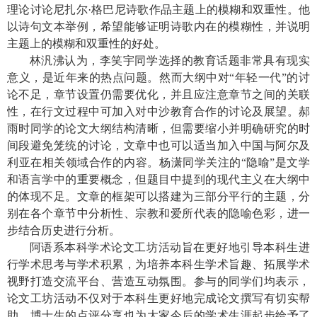
理论讨论尼扎尔
·
格巴尼诗歌作品主题上的模糊和双重性。他
以诗句文本举例，希望能够证明诗歌内在的模糊性，并说明
主题上的模糊和双重性的好处。
林汎沸认为，李笑宇同学选择的教育话题非常具有现实
意义，是近年来的热点问题。然而大纲中对“年轻一代”的讨
论不足，章节设置仍需要优化，并且应注意章节之间的关联
性，在行文过程中可加入对中沙教育合作的讨论及展望。郝
雨时同学的论文大纲结构清晰，但需要缩小并明确研究的时
间段避免笼统的讨论，文章中也可以适当加入中国与阿尔及
利亚在相关领域合作的内容。杨潇同学关注的“隐喻”是文学
和语言学中的重要概念，但题目中提到的现代主义在大纲中
的体现不足。文章的框架可以搭建为三部分平行的主题，分
别在各个章节中分析性、宗教和爱所代表的隐喻色彩，进一
步结合历史进行分析。
阿语系本科学术论文工坊活动旨在更好地引导本科生进
行学术思考与学术积累，为培养本科生学术旨趣、拓展学术
视野打造交流平台、营造互动氛围。参与的同学们均表示，
论文工坊活动不仅对于本科生更好地完成论文撰写有切实帮
助，博士生的点评分享也为大家今后的学术生涯起步给予了