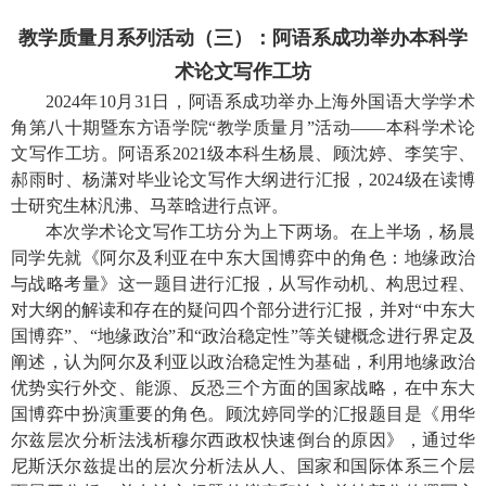
教学质量月系列活动（三）：阿语系成功举办本科学
术论文写作工坊
2024
年
10
月
31
日，阿语系成功举办上海外国语大学学术
角第八十期暨东方语学院“教学质量月”活动——本科学术论
文写作工坊。阿语系
2021
级本科生杨晨、顾沈婷、李笑宇、
郝雨时、杨潇对毕业论文写作大纲进行汇报，
2024
级在读博
士研究生林汎沸、马萃晗进行点评。
本次学术论文写作工坊分为上下两场。在上半场，杨晨
同学先就《阿尔及利亚在中东大国博弈中的角色：地缘政治
与战略考量》这一题目进行汇报，从写作动机、构思过程、
对大纲的解读和存在的疑问四个部分进行汇报，并对“中东大
国博弈”、“地缘政治”和“政治稳定性”等关键概念进行界定及
阐述，认为阿尔及利亚以政治稳定性为基础，利用地缘政治
优势实行外交、能源、反恐三个方面的国家战略，在中东大
国博弈中扮演重要的角色。顾沈婷同学的汇报题目是《用华
尔兹层次分析法浅析穆尔西政权快速倒台的原因》，通过华
尼斯沃尔兹提出的层次分析法从人、国家和国际体系三个层