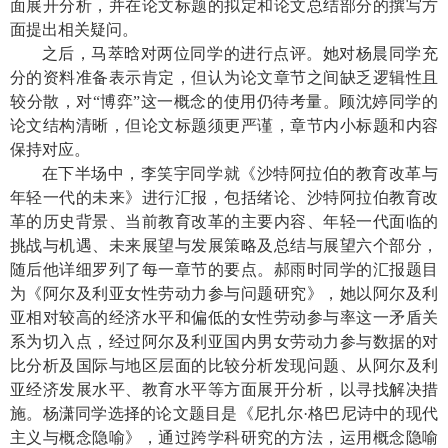
面展开分析，并在论文标题的拟定和论文总结部分的撰写方
面提出相关疑问。
之后，马萃晗对两位同学的进行点评。她对杨晨同学充
分的资料准备表示肯定，但认为论文章节之间缺乏逻辑性且
较分散，对“博弈”这一概念的使用仍待考量。顾沈婷同学的
论文结构清晰，但论文标题须更严谨，章节内小标题和内容
保持对应。
在下半场中，李笑宇同学就《沙特阿拉伯的教育改革与
年轻一代的未来》进行汇报，包括绪论、沙特阿拉伯教育改
革的历史背景、当前教育改革的主要内容、年轻一代面临的
挑战与机遇、未来展望与发展策略及总结与展望六个部分，
随后他详细罗列了每一章节的要点。郝雨时同学的汇报题目
为《阿尔及利亚女性劳动力参与问题研究》，她以阿尔及利
亚相对较高的经济水平和偏低的女性劳动参与率这一矛盾关
系为切入点，经过阿尔及利亚国内男女劳动力参与数据的对
比分析及国际与地区层面的比较分析发现问题、从阿尔及利
亚经济发展水平、教育水平等方面展开分析，以寻找解决措
施。杨潇同学选择的论文题目是《尼扎尔
·
格巴尼诗中的现代
主义与概念隐喻》，通过跨学科研究的方法，运用概念隐喻