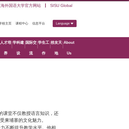
上海外国语大学官方网站
SISU Global
学校主页
课程中心
信息平台
Language
人才培
学科建
国际交
学生工
校友天
About
养
设
流
作
地
Us
的课堂不仅教授语言知识，还
感受柬埔寨的文化魅力。
努力不断提升教学水平。他相